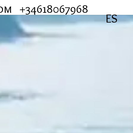
com
+34618067968
ES