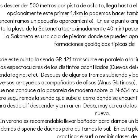
as descender 500 metros por pista de asfalto, llega hasta el
opcionalmente este primer 1.1km lo podemos hacer tam
encontramos un pequeño aparcamiento). En este punto emp
ta la playa de la Sakoneta (aproximadamente 40 min) pasan
La Sakoneta es una cala de piedras donde se pueden apre
formaciones geológicas típicas del 
de este punto la senda GR-121 transcurre en paralelo a la l
tas espectaculares de los distintos acantilados (Cuevas del 
ndatagina, etc). Después de algunos tramos subiendo y b
versos arroyuelos acompañados de alisos (Alnus Glutinosa),
ue nos conduce a la pasarela de madera sobre la N-634 mu
ero seguiremos la senda que sube el cerro donde se encuentr
ra desde allí descender y entrar en Deba, muy cerca de los
nueva.
En verano es recomendable llevar bañador para darnos un 
demás dispone de duchas para quitarnos la sal. En esta 
practicar el surf o recibir clases de 