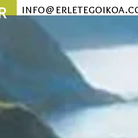
info@erletegoikoa.
R