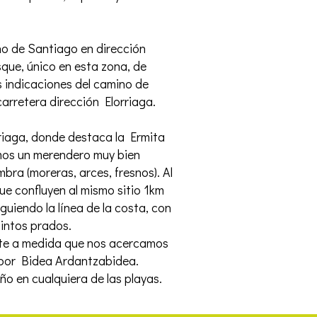
o de Santiago en dirección
ue, único en esta zona, de
as indicaciones del camino de
arretera dirección Elorriaga.
rriaga, donde destaca la Ermita
emos un merendero muy bien
ra (moreras, arces, fresnos). Al
e confluyen al mismo sitio 1km
uiendo la línea de la costa, con
tintos prados.
nte a medida que nos acercamos
 por Bidea Ardantzabidea.
o en cualquiera de las playas.