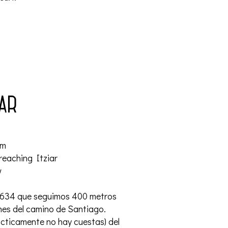
ar
km
 reaching Itziar
w
N-634 que seguimos 400 metros
ones del camino de Santiago.
rácticamente no hay cuestas) del