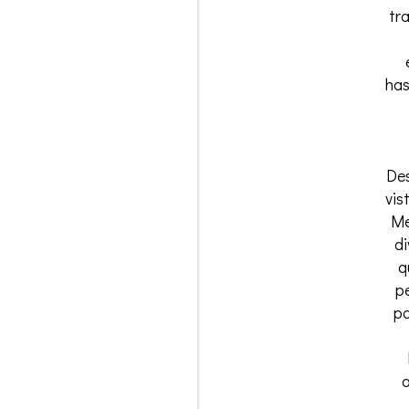
tr
has
Des
vis
Me
di
q
p
pa
a