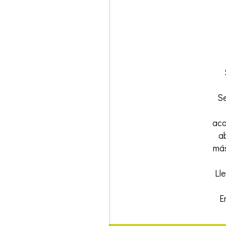
Se
aco
a
más
Ll
E