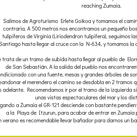
reaching Zumaia.
Salimos de Agroturismo Erlete Goikoa y tomamos el camin
contraria. A 500 metros nos encontramos un pequeño bosq
tulipiferos de Virginia (Liriodendron tulipifera), seguimos l
Santiago hasta llegar al cruce con la N-634, y tomamos la c
 trata de un tramo de subida hasta llegar al pueblo de Elo
de San Sebastián. A la salida del pueblo nos encontrar
ndicionado con una fuente, mesas y grandes árboles de somb
bandonar el merendero el camino se desdobla en 2 tramos qu
 adelante. Recomendamos ir por el tramo de la izquierda sig
unas vistas espectaculares del mar y los dis
egando a Zumaia el GR-121 desciende con bastante pendie
a la Playa de Itzurun, para acabar de entrar en Zumaia
n verano es recomendable llevar bañador para darnos un bañ