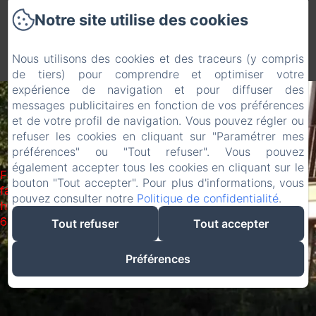
+34618067968
Notre site utilise des cookies
Nous utilisons des cookies et des traceurs (y compris
Créé par Amenitiz
de tiers) pour comprendre et optimiser votre
expérience de navigation et pour diffuser des
messages publicitaires en fonction de vos préférences
et de votre profil de navigation. Vous pouvez régler ou
refuser les cookies en cliquant sur "Paramétrer mes
préférences" ou "Tout refuser". Vous pouvez
également accepter tous les cookies en cliquant sur le
Failed to load BookingEngine/index: Loading chunk 93
bouton "Tout accepter". Pour plus d'informations, vous
failed. (missing:
pouvez consulter notre
Politique de confidentialité
.
https://d1cmur5l0xva3h.cloudfront.net/packs/93-
65acea04403f90f9-51549dd374e3067c.js)
Tout refuser
Tout accepter
Préférences