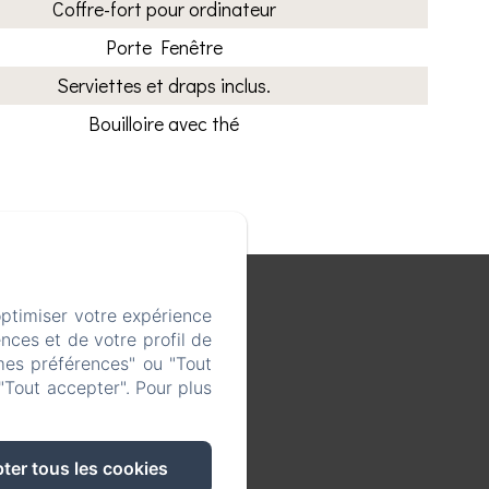
Coffre-fort pour ordinateur
Porte Fenêtre
Serviettes et draps inclus.
Bouilloire avec thé
koa
optimiser votre expérience
nces et de votre profil de
mes préférences" ou "Tout
29, Espagne
"Tout accepter". Pour plus
ter tous les cookies