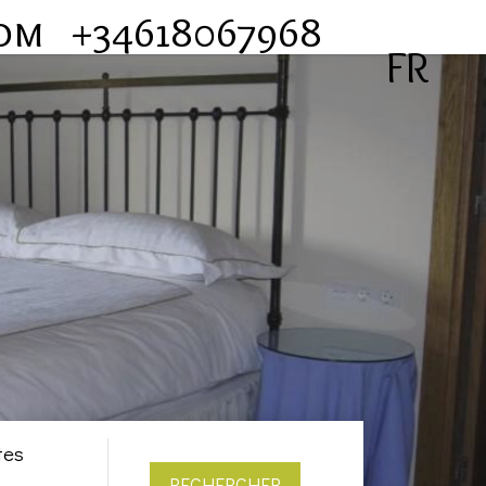
com
+34618067968
FR
tes
RECHERCHER