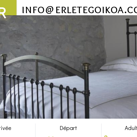
info@erletegoikoa.
R
rivée
Départ
Adul