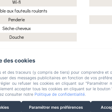
Wi-fi
ble aux fauteuils roulants
Penderie
Sèche-cheveux
Douche
se des cookies
Agroturismo Erlete Goi
s et des traceurs (y compris de tiers) pour comprendre et 
fuser des messages publicitaires en fonction de vos préfére
Mentions légales
régler ou refuser les cookies en cliquant sur "Paramétrer 
Mardari Auzoa, 5, Deba, Pais Vasco, 208
lement accepter tous les cookies en cliquant sur le bouton 
info@erletegoikoa.com
ez consulter notre
Politique de confidentialité
.
+34618067968
okies
Paramétrer mes préférences
Accep